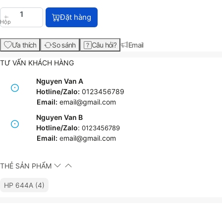
HP 644A Black Original LaserJet Toner Cartridge (
Đặt hàng
Hộp
Ưa thích
So sánh
Câu hỏi?
Email
TƯ VẤN KHÁCH HÀNG
Nguyen Van A
Hotline/Zalo:
0123456789
Email:
email@gmail.com
Nguyen Van B
Hotline/Zalo
:
0123456789
Email:
e
mail@gmail.com
THẺ SẢN PHẨM
HP 644A (4)