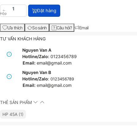
HP 45A Black Original LaserJet Toner Cartridge (Q
Đặt hàng
Hộp
Ưa thích
So sánh
Câu hỏi?
Email
TƯ VẤN KHÁCH HÀNG
Nguyen Van A
Hotline/Zalo:
0123456789
Email:
email@gmail.com
Nguyen Van B
Hotline/Zalo
:
0123456789
Email:
e
mail@gmail.com
THẺ SẢN PHẨM
HP 45A (1)