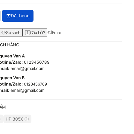
HP 305X High Yield Black Original LaserJet Toner Cartridge (C
Đặt hàng
So sánh
Câu hỏi?
Email
ÁCH HÀNG
guyen Van A
tline/Zalo:
0123456789
mail:
email@gmail.com
guyen Van B
tline/Zalo
:
0123456789
mail:
e
mail@gmail.com
HẨM
)
HP 305X (1)