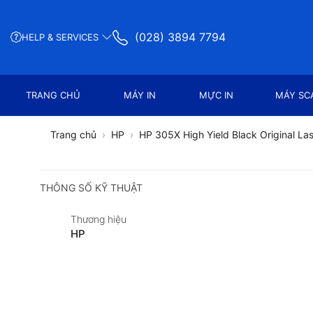
(028) 3894 7794
HELP & SERVICES
TRANG CHỦ
MÁY IN
MỰC IN
MÁY SC
Trang chủ
HP
HP 305X High Yield Black Original La
THÔNG SỐ KỸ THUẬT
Thương hiệu
HP