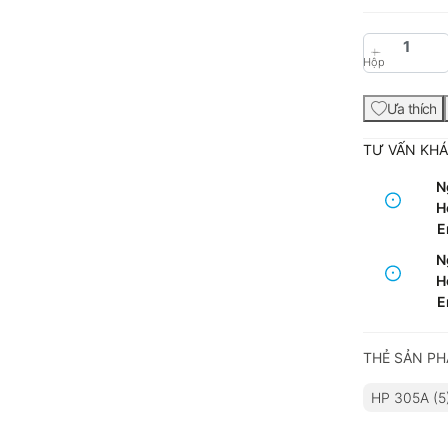
Hộp
Ưa thích
TƯ VẤN KH
N
Ho
E
N
Ho
E
THẺ SẢN P
HP 305A (5