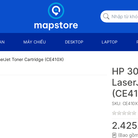
AN
MÁY CHIẾU
DESKTOP
LAPTOP
serJet Toner Cartridge (CE410X)
HP 30
Laser
(CE41
SKU: CE410X
2.425
(Bao gồm