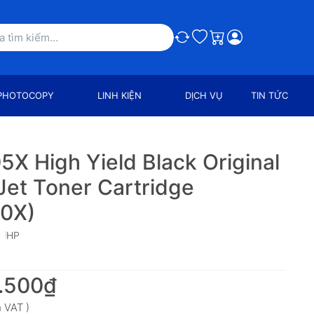
So sánh
Ưa thích
Giỏ hàng
PHOTOCOPY
LINH KIỆN
DỊCH VỤ
TIN TỨC
5X High Yield Black Original
Jet Toner Cartridge
0X)
HP
.500₫
 VAT )