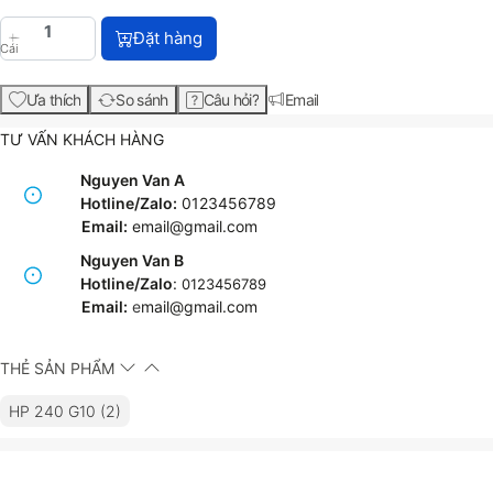
HP 240 14 inch G10 Notebook PC (8F139PA) với giá
Đặt hàng
Cái
Ưa thích
So sánh
Câu hỏi?
Email
TƯ VẤN KHÁCH HÀNG
Nguyen Van A
Hotline/Zalo:
0123456789
Email:
email@gmail.com
Nguyen Van B
Hotline/Zalo
:
0123456789
Email:
e
mail@gmail.com
THẺ SẢN PHẨM
HP 240 G10 (2)