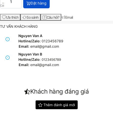
HP 216A Yellow Original LaserJet Toner Cartridge (
Đặt hàng
Cái
Ưa thích
So sánh
Câu hỏi?
Email
TƯ VẤN KHÁCH HÀNG
Nguyen Van A
Hotline/Zalo:
0123456789
Email:
email@gmail.com
Nguyen Van B
Hotline/Zalo
:
0123456789
Email:
e
mail@gmail.com
Khách hàng đáng giá
Thêm đánh giá mới