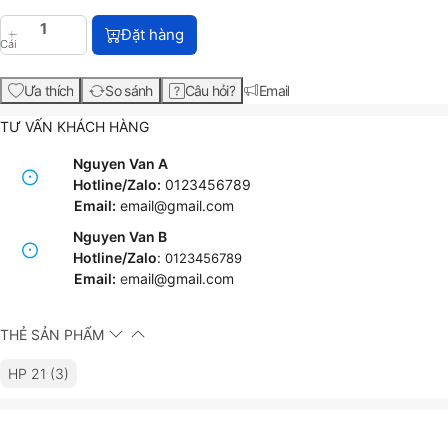
HP 21 Black Original Ink Cartridge (C9351AA) với g
Đặt hàng
Cái
Ưa thích
So sánh
Câu hỏi?
Email
TƯ VẤN KHÁCH HÀNG
Nguyen Van A
Hotline/Zalo:
0123456789
Email:
email@gmail.com
Nguyen Van B
Hotline/Zalo
:
0123456789
Email:
e
mail@gmail.com
THẺ SẢN PHẨM
HP 21 (3)