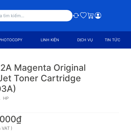
So sánh
Ưa thích
Giỏ hàng
PHOTOCOPY
LINH KIỆN
DỊCH VỤ
TIN TỨC
2A Magenta Original
Jet Toner Cartridge
03A)
A
HP
.000₫
 VAT )