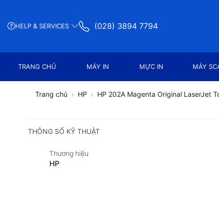
(028) 3894 7794
HELP & SERVICES
TRANG CHỦ
MÁY IN
MỰC IN
MÁY SC
Trang chủ
HP
HP 202A Magenta Original LaserJet T
THÔNG SỐ KỸ THUẬT
Thương hiệu
HP