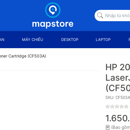
AN
MÁY CHIẾU
DESKTOP
LAPTOP
oner Cartridge (CF503A)
HP 20
Laser
(CF5
SKU: CF503
1.650
(Bao gồm