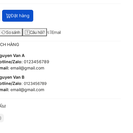
HP 202A Magenta Original LaserJet Toner Cartridge (CF503A) v
Đặt hàng
So sánh
Câu hỏi?
Email
ÁCH HÀNG
guyen Van A
tline/Zalo:
0123456789
mail:
email@gmail.com
guyen Van B
tline/Zalo
:
0123456789
mail:
e
mail@gmail.com
HẨM
)