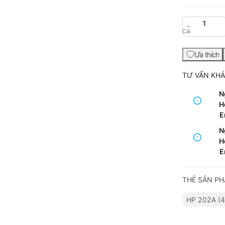
Cái
Ưa thích
TƯ VẤN KH
N
Ho
E
N
Ho
E
THẺ SẢN P
HP 202A (4