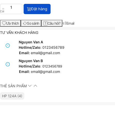
HP 124A Cyan Original LaserJet Toner Cartridge (Q
Đặt hàng
Cái
Ưa thích
So sánh
Câu hỏi?
Email
TƯ VẤN KHÁCH HÀNG
Nguyen Van A
Hotline/Zalo:
0123456789
Email:
email@gmail.com
Nguyen Van B
Hotline/Zalo
:
0123456789
Email:
e
mail@gmail.com
THẺ SẢN PHẨM
HP 124A (4)