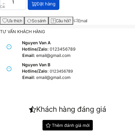
HP 06F Black LaserJet Toner Cartridge (C3906F) vớ
Đặt hàng
Cái
Ưa thích
So sánh
Câu hỏi?
Email
TƯ VẤN KHÁCH HÀNG
Nguyen Van A
Hotline/Zalo:
0123456789
Email:
email@gmail.com
Nguyen Van B
Hotline/Zalo
:
0123456789
Email:
e
mail@gmail.com
Khách hàng đáng giá
Thêm đánh giá mới