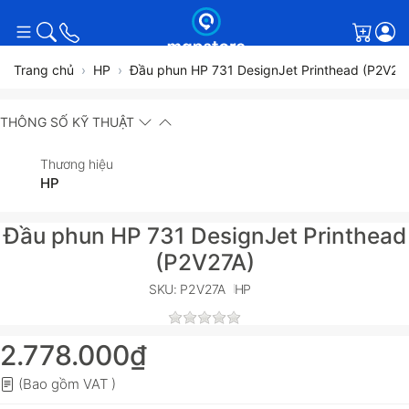
Giỏ h
Trang chủ
HP
Đầu phun HP 731 DesignJet Printhead (P2V27
THÔNG SỐ KỸ THUẬT
Thương hiệu
HP
Đầu phun HP 731 DesignJet Printhead
(P2V27A)
SKU: P2V27A
HP
2.778.000₫
(Bao gồm VAT )