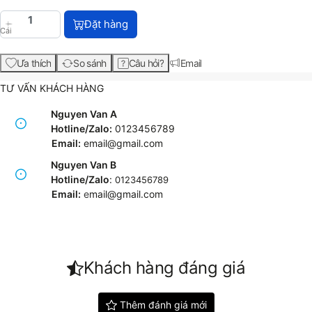
Đầu phun HP 731 DesignJet Printhead (P2V27A) với
Đặt hàng
Cái
Ưa thích
So sánh
Câu hỏi?
Email
TƯ VẤN KHÁCH HÀNG
Nguyen Van A
Hotline/Zalo:
0123456789
Email:
email@gmail.com
Nguyen Van B
Hotline/Zalo
:
0123456789
Email:
e
mail@gmail.com
Khách hàng đáng giá
Thêm đánh giá mới